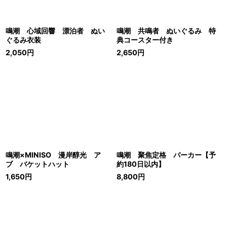
鳴潮 心域回響 漂泊者 ぬい
鳴潮 共鳴者 ぬいぐるみ 特
ぐるみ衣装
典コースター付き
2,050
円
2,650
円
鳴潮×MINISO 漫岸醇光 ア
鳴潮 聚焦定格 パーカー【予
ブ バケットハット
約180日以内】
1,650
円
8,800
円