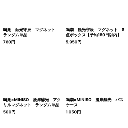
鳴潮 蝕光守辰 マグネット
鳴潮 蝕光守辰 マグネット 8
ランダム単品
点ボックス【予約180日以内】
760
円
5,950
円
鳴潮×MINISO 漫岸醇光 アク
鳴潮×MINISO 漫岸醇光 パス
リルマグネット ランダム単品
ケース
500
円
1,050
円