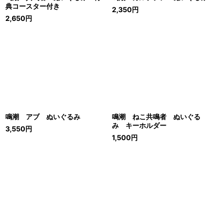
典コースター付き
2,350
円
2,650
円
鳴潮 アブ ぬいぐるみ
鳴潮 ねこ共鳴者 ぬいぐる
み キーホルダー
3,550
円
1,500
円