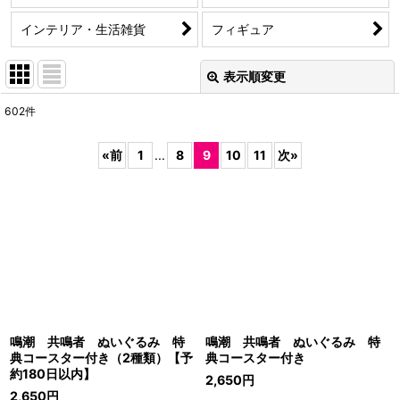
インテリア・生活雑貨
フィギュア
表示順変更
閉じる
602
件
サブカテゴリ
:
«
前
1
...
8
9
10
11
次
»
表示数
:
並び順
:
絞り込む
鳴潮 共鳴者 ぬいぐるみ 特
鳴潮 共鳴者 ぬいぐるみ 特
典コースター付き（2種類）【予
典コースター付き
約180日以内】
2,650
円
2,650
円