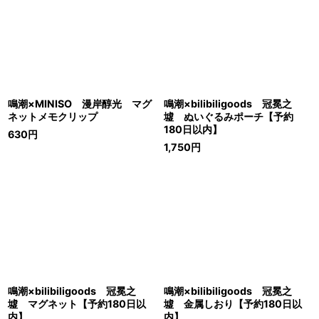
鳴潮×MINISO 漫岸醇光 マグ
鳴潮×bilibiligoods 冠冕之
ネットメモクリップ
墟 ぬいぐるみポーチ【予約
180日以内】
630
円
1,750
円
鳴潮×bilibiligoods 冠冕之
鳴潮×bilibiligoods 冠冕之
墟 マグネット【予約180日以
墟 金属しおり【予約180日以
内】
内】