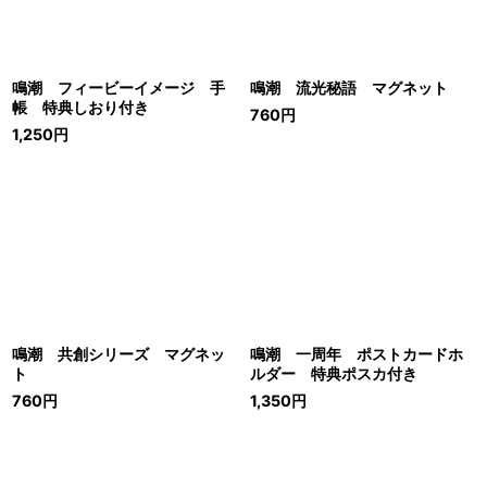
鳴潮 フィービーイメージ 手
鳴潮 流光秘語 マグネット
帳 特典しおり付き
760
円
1,250
円
鳴潮 共創シリーズ マグネッ
鳴潮 一周年 ポストカードホ
ト
ルダー 特典ポスカ付き
760
円
1,350
円