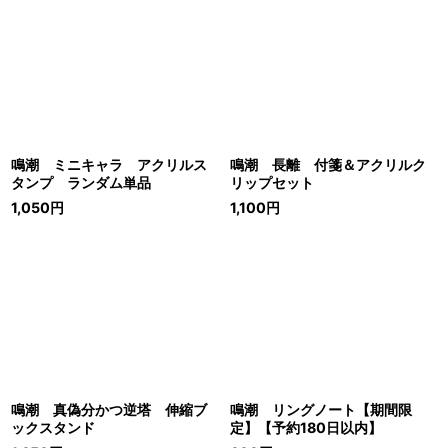
鳴潮 ミニキャラ アクリルス
鳴潮 長離 付箋＆アクリルク
タンプ ランダム単品
リップセット
1,050
円
1,100
円
鳴潮 真偽分かつ逆塔 伸縮ブ
鳴潮 リングノート【期間限
ックスタンド
定】【予約180日以内】