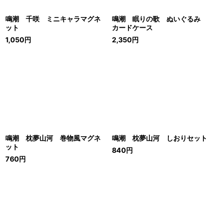
鳴潮 千咲 ミニキャラマグネ
鳴潮 眠りの歌 ぬいぐるみ
ット
カードケース
1,050
円
2,350
円
鳴潮 枕夢山河 巻物風マグネ
鳴潮 枕夢山河 しおりセット
ット
840
円
760
円