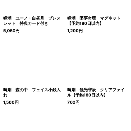
鳴潮 ユーノ・白昼月 ブレス
鳴潮 墜夢奇境 マグネット
レット 特典カード付き
【予約180日以内】
5,050
円
1,200
円
鳴潮 森の中 フェイス小銭入
鳴潮 蝕光守辰 クリアファイ
れ
ル【予約180日以内】
1,500
円
760
円