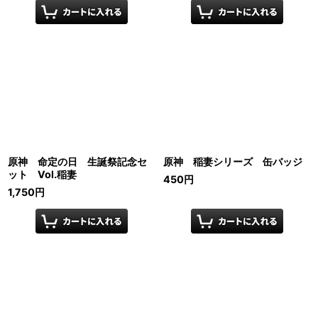
原神 命定の日 生誕祭記念セ
原神 稲妻シリーズ 缶バッジ
ット Vol.稲妻
450
円
1,750
円