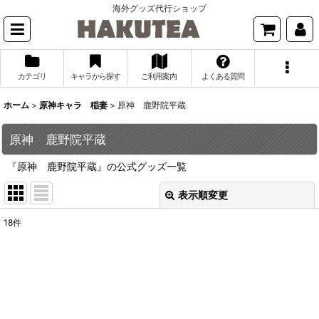
海外グッズ代行ショップ
カテゴリ
キャラから探す
ご利用案内
よくある質問
ホーム
>
原神キャラ 稲妻
>
原神 鹿野院平蔵
原神 鹿野院平蔵
『原神 鹿野院平蔵』の公式グッズ一覧
表示順変更
閉じる
18
件
表示数
:
並び順
:
絞り込む