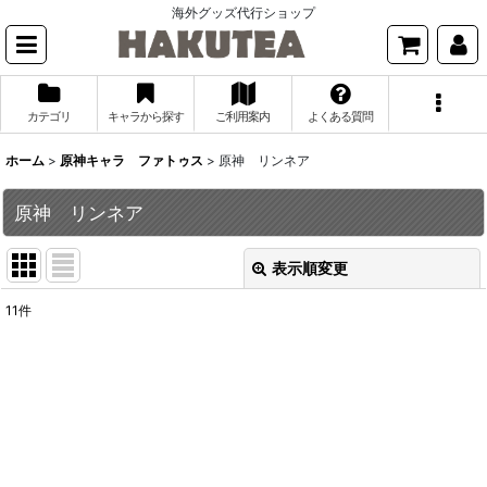
海外グッズ代行ショップ
カテゴリ
キャラから探す
ご利用案内
よくある質問
ホーム
>
原神キャラ ファトゥス
>
原神 リンネア
原神 リンネア
表示順変更
閉じる
11
件
表示数
:
並び順
:
絞り込む