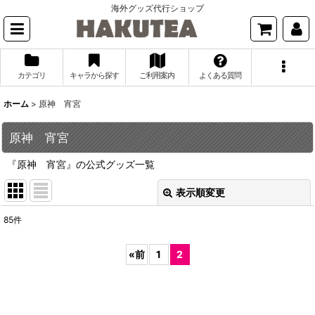
海外グッズ代行ショップ
カテゴリ
キャラから探す
ご利用案内
よくある質問
ホーム
>
原神 宵宮
原神 宵宮
『原神 宵宮』の公式グッズ一覧
表示順変更
閉じる
85
件
表示数
:
«
前
1
2
並び順
:
絞り込む