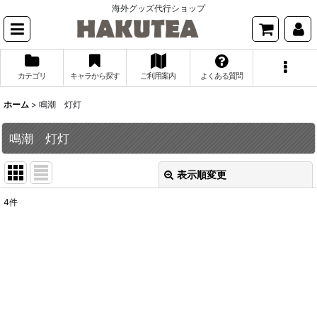
海外グッズ代行ショップ
カテゴリ
キャラから探す
ご利用案内
よくある質問
ホーム
>
鳴潮 灯灯
鳴潮 灯灯
表示順変更
閉じる
4
件
表示数
:
並び順
:
絞り込む