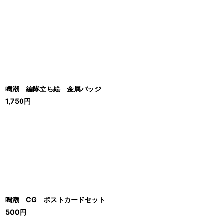
鳴潮 編隊立ち絵 金属バッジ
1,750
円
鳴潮 CG ポストカードセット
500
円