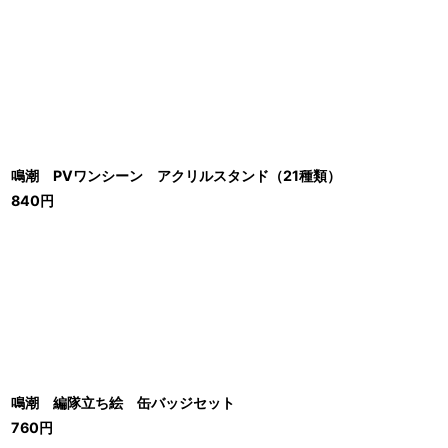
鳴潮 PVワンシーン アクリルスタンド（21種類）
840
円
鳴潮 編隊立ち絵 缶バッジセット
760
円