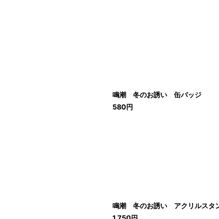
鳴潮 冬のお誘い 缶バッジ
580
円
鳴潮 冬のお誘い アクリルスタ
1,750
円