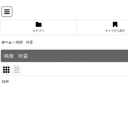
カテゴリ
キャラから探す
ホーム
>
鳴潮 吟霖
鳴潮 吟霖
29
件
表示数
:
並び順
: