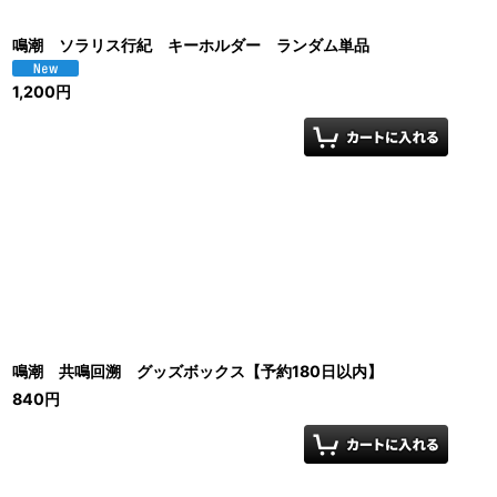
鳴潮 ソラリス行紀 キーホルダー ランダム単品
1,200
円
鳴潮 共鳴回溯 グッズボックス【予約180日以内】
840
円