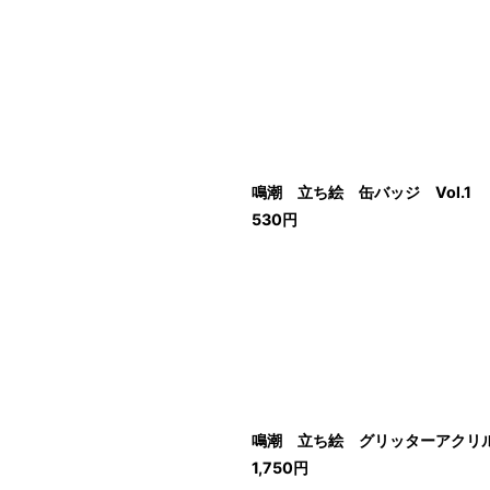
鳴潮 立ち絵 缶バッジ Vol.1
530
円
鳴潮 立ち絵 グリッターアクリ
1,750
円