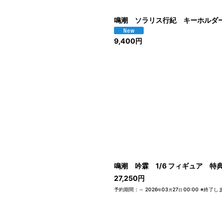
鳴潮 ソラリス行紀 キーホルダ
9,400
円
鳴潮 吟霖 1/6 フィギュア 特
27,250
円
予約期間
:
～
2026
03
27
00:00
※終了し
年
月
日