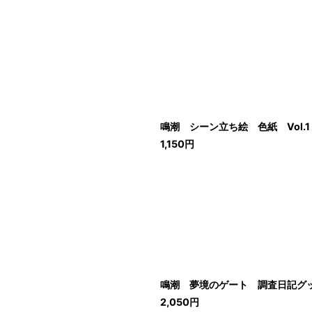
鳴潮 シーン立ち絵 色紙 Vol.1
1,150
円
鳴潮 夢境のゲート 調査日記グ
2,050
円