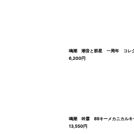
鳴潮 潮音と群星 一周年 コレ
6,200
円
鳴潮 吟霖 89キーメカニカル
13,550
円