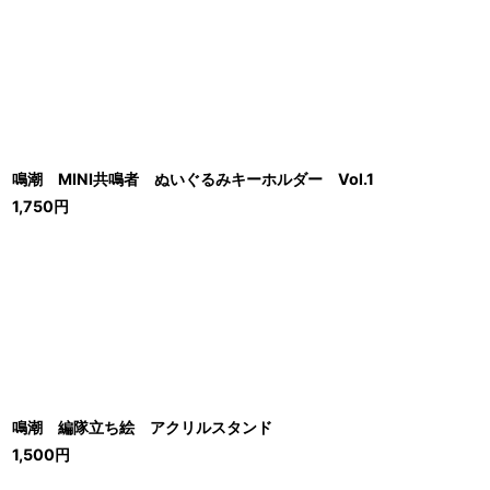
鳴潮 MINI共鳴者 ぬいぐるみキーホルダー Vol.1
1,750
円
鳴潮 編隊立ち絵 アクリルスタンド
1,500
円