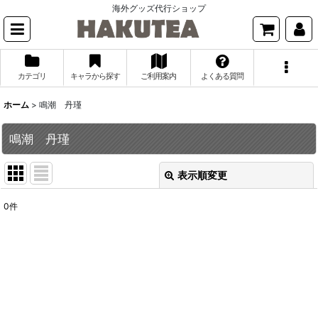
海外グッズ代行ショップ
カテゴリ
キャラから探す
ご利用案内
よくある質問
ホーム
>
鳴潮 丹瑾
鳴潮 丹瑾
表示順変更
閉じる
0
件
表示数
:
並び順
:
絞り込む