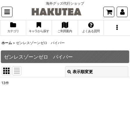
海外グッズ代行ショップ
カテゴリ
キャラから探す
ご利用案内
よくある質問
ホーム
>
ゼンレスゾーンゼロ パイパー
ゼンレスゾーンゼロ パイパー
表示順変更
閉じる
13
件
表示数
:
並び順
:
絞り込む