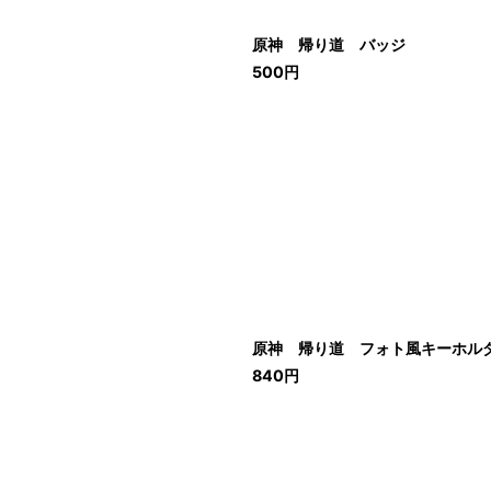
原神 帰り道 バッジ
500
円
原神 帰り道 フォト風キーホル
840
円