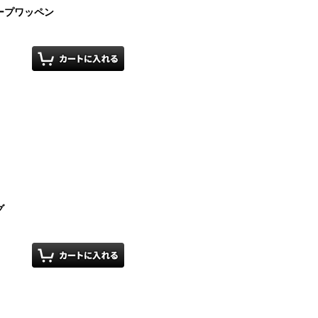
ープワッペン
グ