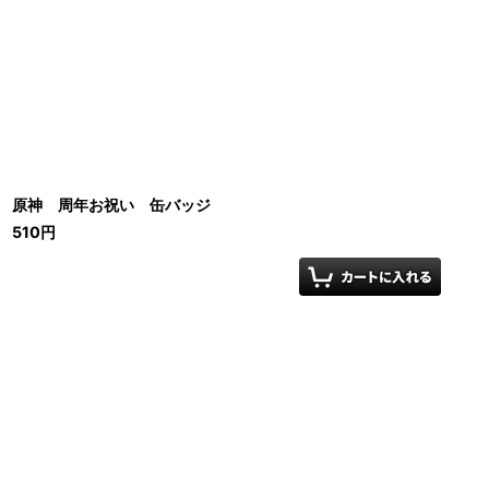
原神 周年お祝い 缶バッジ
510
円