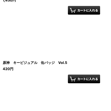
1,450
円
原神 キービジュアル 缶バッジ Vol.5
420
円