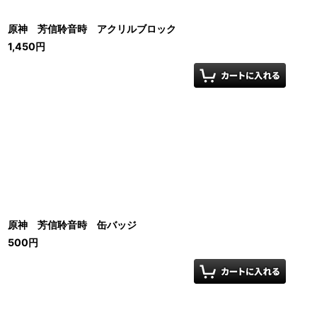
原神 芳信聆音時 アクリルブロック
1,450
円
原神 芳信聆音時 缶バッジ
500
円