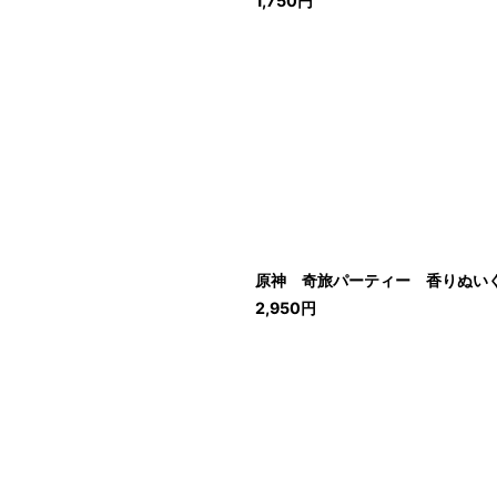
1,750
円
原神 奇旅パーティー 香りぬい
2,950
円