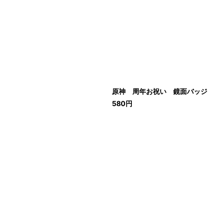
原神 周年お祝い 鏡面バッジ
580
円