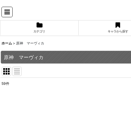
カテゴリ
キャラから探す
ホーム
>
原神 マーヴィカ
原神 マーヴィカ
59
件
表示数
:
並び順
: