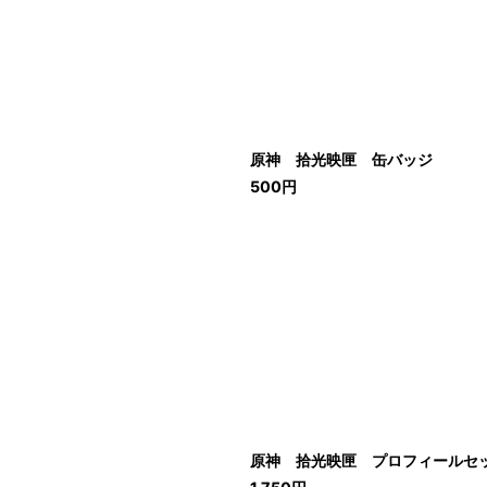
原神 拾光映匣 缶バッジ
500
円
原神 拾光映匣 プロフィールセ