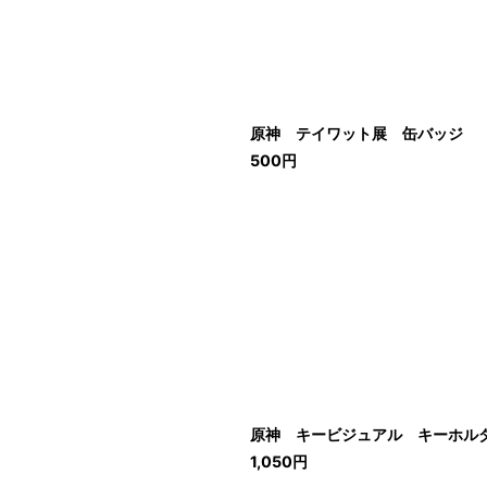
原神 テイワット展 缶バッジ
500
円
原神 キービジュアル キーホルダ
1,050
円