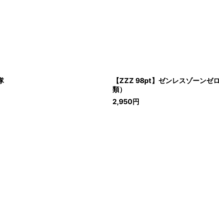
隊
【ZZZ 98pt】ゼンレスゾー
類）
2,950
円