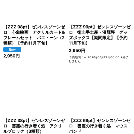
【ZZZ 98pt】ゼンレスゾーンゼ
【ZZZ 99pt】ゼンレスゾーンゼ
ロ 心象映画 アクリルカード&
ロ 衛非手土産・澄輝坪 グッ
フレームセット パエトーン（2
ズボックス【期間限定】【予約
種類）【予約11月下旬】
11月下旬】
2,950
円
2,950
円
予約期間
:
～
2026
06
27
00:00
※終了
年
月
日
しました
【ZZZ 38pt】ゼンレスゾーンゼ
【ZZZ 68pt】ゼンレスゾーンゼ
ロ 雲霞の行き着く処 アクリ
ロ 雲霞の行き着く処 マウス
ルブロック（3種類）
バンド