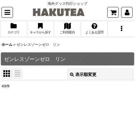
海外グッズ代行ショップ
カテゴリ
キャラから探す
ご利用案内
よくある質問
ホーム
>
ゼンレスゾーンゼロ リン
ゼンレスゾーンゼロ リン
表示順変更
閉じる
49
件
表示数
:
並び順
:
絞り込む