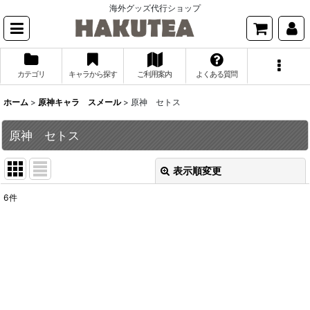
海外グッズ代行ショップ
カテゴリ
キャラから探す
ご利用案内
よくある質問
ホーム
>
原神キャラ スメール
>
原神 セトス
原神 セトス
表示順変更
閉じる
6
件
表示数
:
並び順
:
絞り込む