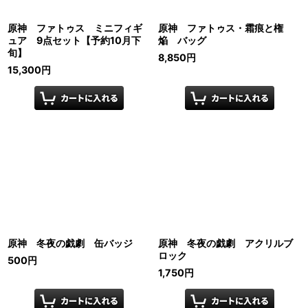
原神 ファトゥス ミニフィギ
原神 ファトゥス・霜痕と権
ュア 9点セット【予約10月下
焔 バッグ
旬】
8,850
円
15,300
円
原神 冬夜の戯劇 缶バッジ
原神 冬夜の戯劇 アクリルブ
ロック
500
円
1,750
円