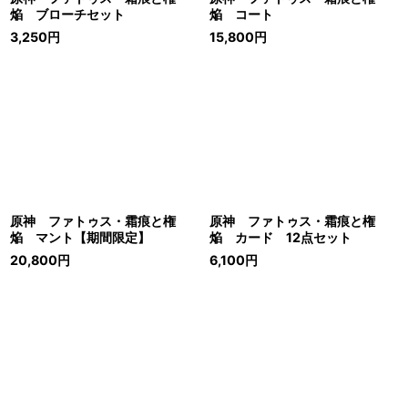
焔 ブローチセット
焔 コート
3,250
円
15,800
円
原神 ファトゥス・霜痕と権
原神 ファトゥス・霜痕と権
焔 マント【期間限定】
焔 カード 12点セット
20,800
円
6,100
円