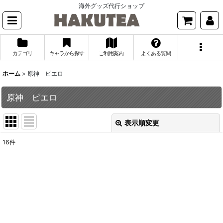
海外グッズ代行ショップ
カテゴリ
キャラから探す
ご利用案内
よくある質問
ホーム
>
原神 ピエロ
原神 ピエロ
表示順変更
閉じる
16
件
表示数
:
並び順
:
絞り込む