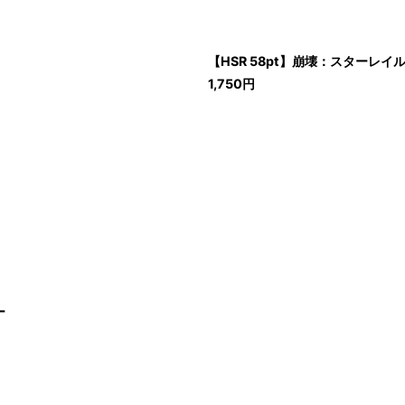
【HSR 58pt】崩壊：スターレ
1,750
円
ー