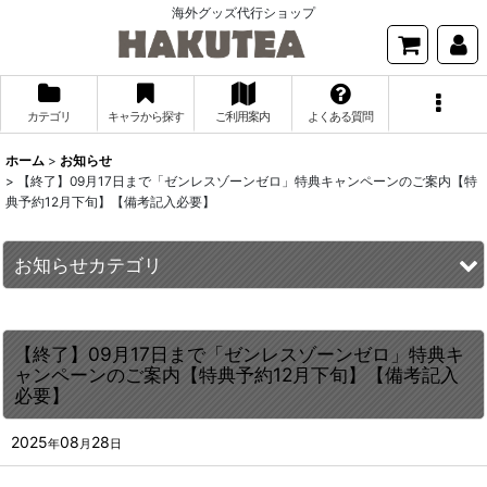
海外グッズ代行ショップ
カテゴリ
キャラから探す
ご利用案内
よくある質問
ホーム
>
お知らせ
>
【終了】09月17日まで「ゼンレスゾーンゼロ」特典キャンペーンのご案内【特
典予約12月下旬】【備考記入必要】
お知らせカテゴリ
全記事
【終了】09月17日まで「ゼンレスゾーンゼロ」特典キ
重要なお知らせ
ャンペーンのご案内【特典予約12月下旬】【備考記入
必要】
『原神』キャンペーン
『崩壊スターレイル』キャンペーン
2025
08
28
年
月
日
『崩壊3rd』キャンペーン